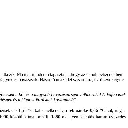
elentkezik. Ma már mindenki tapasztalja, hogy az elmúlt évtizedekben
 fagyok és havazások. Hasonlóan az idei szezonhoz, évről-évre egyre
zör esett a hó, és a nagyobb havazások sem voltak ritkák?! Vajon ezek
désnek és a klímaváltozásnak köszönhető?
o
o
érséklete 1,51
C-kal emelkedett, a februároké 0,66
C-kal, míg a
990 közötti klímanormált. 1880 óta ilyen jelentős három évtizedes