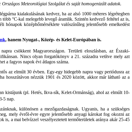
: Országos Meteorológiai Szolgálat és saját homogenizált adatok.
 légpárna kialakulásának kedvez, ha az alsó 1000 méteres légrétegben
több °C-kal melegebb levegő áramlik. Szintén kedvező feltétel az is,
 téli hónapok középhőmérséklete valószínűleg jelentősebb emelkedést
unk
, hanem Nyugat-, Közép- és Kelet-Európában is.
apra csökkent Magyarországon. Területi eloszlásban, az Északi-
ifikánsan. Nincs olyan forgatókönyv a 21. századra vetítve mely azt
het a fagyos napok évi átlagos száma.
entős az elmúlt 30 évben. Egy-egy hidegebb napra vagy periódusra az
 ha hosszútávon nézzük 1901 és 2020 között, akkor már látható az a
n kistájunk (pl. Hetés, Ikva-sík, Kelet-Ormánság), ahol az elmúlt 10-
 3-5 nap.
azánknak, különösen a mezőgazdaságnak. Ugyanis, ha a szükséges
eg, mely évről-évre egyre jelentősebb anyagi károkat fog okozni az
is, a mai belvízzel veszélyeztetett termőterületek aránya akár 25-45