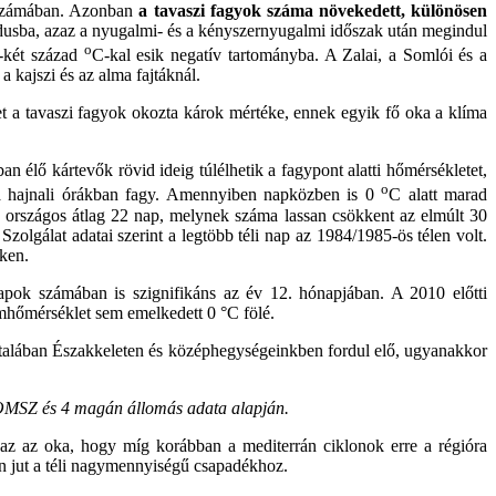
k számában. Azonban
a tavaszi fagyok száma növekedett, különösen
ódusba, azaz a nyugalmi- és a kényszernyugalmi időszak után megindul
o
y-két század
C-kal esik negatív tartományba. A Zalai, a Somlói és a
 kajszi és az alma fajtáknál.
t a tavaszi fagyok okozta károk mértéke, ennek egyik fő oka a klíma
an élő kártevők rövid ideig túlélhetik a fagypont alatti hőmérsékletet,
o
k a hajnali órákban fagy. Amennyiben napközben is 0
C alatt marad
z országos átlag 22 nap, melynek száma lassan csökkent az elmúlt 30
gálat adatai szerint a legtöbb téli nap az 1984/1985-ös télen volt.
ken.
pok számában is szignifikáns az év 12. hónapjában. A 2010 előtti
mhőmérséklet sem emelkedett 0 °C fölé.
talában Északkeleten és középhegységeinkben fordul elő, ugyanakkor
 OMSZ és 4 magán állomás adata alapján.
az az oka, hogy míg korábban a mediterrán ciklonok erre a régióra
n jut a téli nagymennyiségű csapadékhoz.