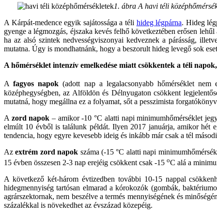
1. ábra A havi téli középhőmérsé
A Kárpát-medence egyik sajátossága a téli
hideg légpárna
. Hideg lég
gyenge a légmozgás, éjszaka kevés felhő következtében erősen lehűl 
ha az alsó szintek nedvességviszonyai kedveznek a párásság, illetv
mutatna. Úgy is mondhatnánk, hogy a beszorult hideg levegő sok esetb
A hőmérséklet intenzív emelkedése miatt csökkentek a téli napok
A
fagyos napok
(adott nap a legalacsonyabb hőmérséklet nem
középhegységben, az Alföldön és Délnyugaton csökkent legjelentőseb
mutatná, hogy megállna ez a folyamat, sőt a pesszimista forgatóköny
A
zord napok
– amikor -10 °C alatti napi minimumhőmérséklet jegye
elmúlt 10 évből is találunk példát. Ilyen 2017 januárja, amikor h
tendencia, hogy egyre kevesebb ideig és inkább már csak a tél máso
Az
extrém zord napok
száma (-15 °C alatti napi minimumhőmérséklet
o
15 évben összesen 2-3 nap erejéig csökkent csak -15
C alá a minimu
A következő két-három évtizedben további 10-15 nappal csökken
hidegmennyiség tartósan elmarad a kórokozók (gombák, baktériumok,
agrárszektornak, nem beszélve a termés mennyiségének és minőségének
százalékkal is növekedhet az évszázad közepéig.