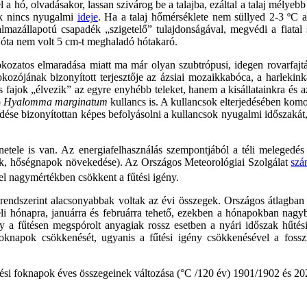
l a hó, olvadásakor, lassan szivárog be a talajba, ezáltal a talaj mélye
ek nincs nyugalmi
ideje
. Ha a talaj hőmérséklete nem süllyed 2-3 ºC al
mazállapotú csapadék „szigetelő” tulajdonságával, megvédi a fiatal 
k óta nem volt 5 cm-t meghaladó hótakaró.
okozatos elmaradása miatt ma már olyan szubtrópusi, idegen rovarfaj
ozójának bizonyított terjesztője az ázsiai mozaikkabóca, a harlekink
jok „élvezik” az egyre enyhébb teleket, hanem a kisállatainkra és az 
ó
Hyalomma marginatum
kullancs is. A kullancsok elterjedésében komol
gedése bizonyítottan képes befolyásolni a kullancsok nyugalmi időszaká
etele is van. Az energiafelhasználás szempontjából a téli melegedés
pok, hőségnapok növekedése). Az Országos Meteorológiai Szolgálat
szá
l nagymértékben csökkent a fűtési igény.
t rendszerint alacsonyabbak voltak az évi összegek. Országos átlagba
éli hónapra, januárra és februárra tehető, ezekben a hónapokban nagy
 a fűtésen megspórolt anyagiak rossz esetben a nyári időszak hűtési
 foknapok csökkenését, ugyanis a fűtési igény csökkenésével a fossz
ési foknapok éves összegeinek változása (°C /120 év) 1901/1902 és 202