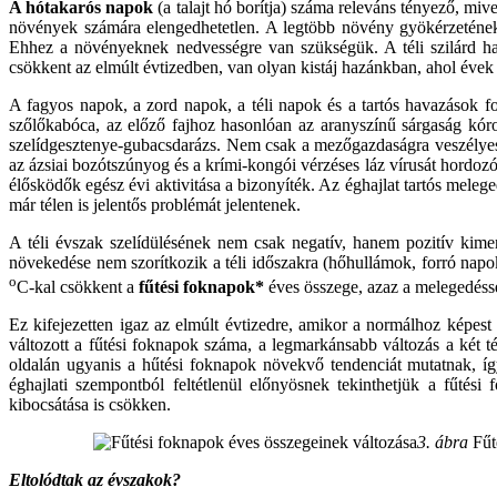
A hótakarós napok
(a talajt hó borítja) száma releváns tényező, mive
növények számára elengedhetetlen. A legtöbb növény gyökérzetén
Ehhez a növényeknek nedvességre van szükségük. A téli szilárd hal
csökkent az elmúlt évtizedben, van olyan kistáj hazánkban, ahol éve
A fagyos napok, a zord napok, a téli napok és a tartós havazások f
szőlőkabóca, az előző fajhoz hasonlóan az aranyszínű sárgaság kórok
szelídgesztenye-gubacsdarázs. Nem csak a mezőgazdaságra veszélyes fa
az ázsiai bozótszúnyog és a krími-kongói vérzéses láz vírusát hordoz
élősködők egész évi aktivitása a bizonyíték. Az éghajlat tartós mele
már télen is jelentős problémát jelentenek.
A téli évszak szelídülésének nem csak negatív, hanem pozitív kimen
növekedése nem szorítkozik a téli időszakra (hőhullámok, forró na
o
C-kal csökkent a
fűtési foknapok*
éves összege, azaz a melegedésse
Ez kifejezetten igaz az elmúlt évtizedre, amikor a normálhoz képes
változott a fűtési foknapok száma, a legmarkánsabb változás a két t
oldalán ugyanis a hűtési foknapok növekvő tendenciát mutatnak, így
éghajlati szempontból feltétlenül előnyösnek tekinthetjük a fűtési
kibocsátása is csökken.
3. ábra
Fűt
Eltolódtak az évszakok?