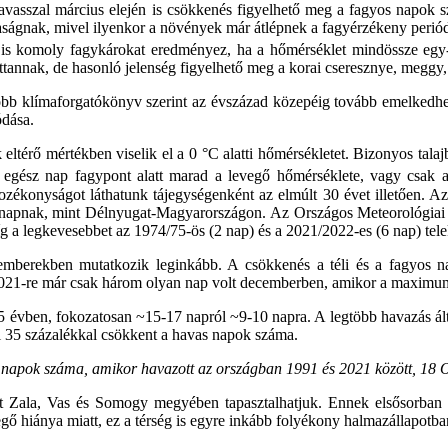
tavasszal március elején is csökkenés figyelhető meg a fagyos napo
daságnak, mivel ilyenkor a növények már átlépnek a fagyérzékeny peri
z is komoly fagykárokat eredményez, ha a hőmérséklet mindössze eg
annak, de hasonló jelenség figyelhető meg a korai cseresznye, meggy, a
öbb klímaforgatókönyv szerint az évszázad közepéig tovább emelkedhe
ódása.
ltérő mértékben viselik el a 0 °C alatti hőmérsékletet. Bizonyos talajb
gy egész nap fagypont alatt marad a levegő hőmérséklete, vagy csa
zékonyságot láthatunk tájegységenként az elmúlt 30 évet illetően. A
apnak, mint Délnyugat-Magyarországon. Az Országos Meteorológiai Szol
a legkevesebbet az 1974/75-ös (2 nap) és a 2021/2022-es (6 nap) tele
mberekben mutatkozik leginkább. A csökkenés a téli és a fagyos na
-2021-re már csak három olyan nap volt decemberben, amikor a maximu
 évben, fokozatosan ~15-17 napról ~9-10 napra. A legtöbb havazás ál
zel 35 százalékkal csökkent a havas napok száma.
 napok száma, amikor havazott az országban 1991 és 2021 között, 18
t Zala, Vas és Somogy megyében tapasztalhatjuk. Ennek elsősorban 
ő hiánya miatt, ez a térség is egyre inkább folyékony halmazállapotba