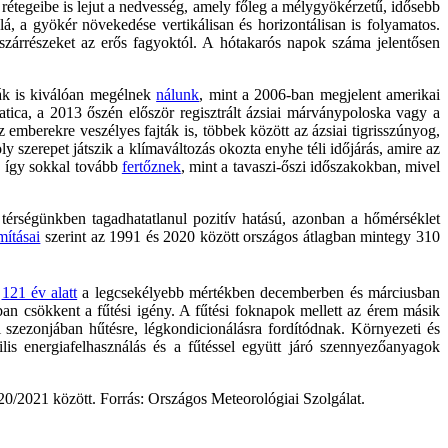
bb rétegeibe is lejut a nedvesség, amely főleg a mélygyökérzetű, idősebb
á, a gyökér növekedése vertikálisan és horizontálisan is folyamatos.
szárrészeket az erős fagyoktól. A hótakarós napok száma jelentősen
ták is kiválóan megélnek
nálunk
, mint a 2006-ban megjelent amerikai
atica, a 2013 őszén először regisztrált ázsiai márványpoloska vagy a
emberekre veszélyes fajták is, többek között az ázsiai tigrisszúnyog,
y szerepet játszik a klímaváltozás okozta enyhe téli időjárás, amire az
t, így sokkal tovább
fertőznek
, mint a tavaszi-őszi időszakokban, mivel
 térségünkben tagadhatatlanul pozitív hatású, azonban a hőmérséklet
mításai
szerint az 1991 és 2020 között országos átlagban mintegy 310
n
121 év alatt
a legcsekélyebb mértékben decemberben és márciusban
ban csökkent a fűtési igény. A fűtési foknapok mellett az érem másik
 szezonjában hűtésre, légkondicionálásra fordítódnak. Környezeti és
ilis energiafelhasználás és a fűtéssel együtt járó szennyezőanyagok
0/2021 között. Forrás: Országos Meteorológiai Szolgálat.