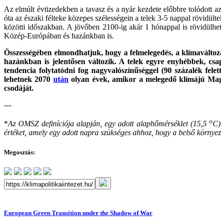
Az elmúlt évtizedekben a tavasz és a nyár kezdete előbbre tolódott a
óta az északi félteke közepes szélességein a telek 3-5 nappal rövid
közötti időszakban. A jövőben 2100-ig akár 1 hónappal is rövidülh
Közép-Európában és hazánkban is.
Összességében elmondhatjuk, hogy a felmelegedés, a klímaváltozá
hazánkban is jelentősen változik. A telek egyre enyhébbek, cs
tendencia folytatódni fog nagyvalószínűséggel (90 százalék fel
lehetnek 2070
után
olyan évek, amikor a melegedő klímájú Magya
csodáját.
---
o
*
Az OMSZ definíciója alapján, egy adott alaphőmérséklet (15,5
C)
értéket, amely egy adott napra szükséges ahhoz, hogy a belső környez
Megosztás:
European Green Transition under the Shadow of War