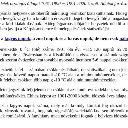
kletek országos átlagai 1961-1990 és 1991-2020 között. Adatok forrása
párnás helyzetek októbertől márciusig bármikor kialakulhatnak. Hideg
a levegő, vagy ha a korábban érkezett hidegebb levegő fölé a magasban 
e a köd kialakulásának. Hideglégpárnás időjárási helyzetek nélkül a
en javítja a Kárpát-medence felmelegedésének statisztikáját.
, a
fagyos napok
, a zord napok és a havas napok, de nem csak
nál
o
 emelkedik 0
C fölé) száma 1901 óta évi ~115-120 napról 65-70 n
ben, de a fővárosban és a Kisalföldön is visszaesett a számuk szign
vek szerint évtizedenként további gyorsuló ütemben 5-6 nappal csökken
zhetünk fel – számában csökkenés látható, de statisztikailag nem jel
ét egymást követő napon maradt -10 °C alatt a minimumhőmérséklet, de
dik felében csökken több napig -10 °C alá a minimumhőmérséklet.
et jegyzünk fel) jelentősen csökkent az elmúlt évtizedekben, van olya
mhőmérséklet. Ehhez képest az 1901-2000 közötti időszak éves átlaga
het a fagyos napok száma, mely már komoly károkat fog okozni h
 vírusok, rovarok, bogarak, rágcsálók) szelektálódása sem történik m
 romlásáról. A fagyhiány miatt növekedni fognak a belvízes időszakok 