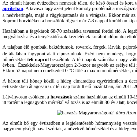
Az elmúlt három évtizedben nemcsak télen, de késő ősszel és kora 
áprilisban
. A tavaszi fagy azért jelent komoly problémát a mezőgaz
a nedvkeringés, majd a rügykipattanás és a virágzás. Ekkor már a
Soproni borvidéken a borszőlők rügyei már 7-8 nappal korábban kipatt
Hazánkban a fagykárok 68-70 százaléka tavasszal fordul elő. A legt
megváltozása és a tenyészidőszak kezdetének korábbi időpontra eltol
A talajban élő gombák, baktériumok, rovarok, férgek, lárvák, pajorok e
de általában fagypont alatt elpusztulnak. Ezért nem mindegy, ho
hőmérséklet
téli napról
beszélünk. A téli napok számában nagy válto
évben. Északkelet-Magyarországon 2-3-szor nagyobb az esélye téli n
Ekkor 52 napot nem emelkedett 0 °C fölé a maximumhőmérséklet, míg 
A három téli hónap közül a hideg elmaradása egyértelműen a dece
évtizedekben átlagosan 6-7 téli nap fordult elő hazánkban, ám 2011
Látványosan csökkent a
havazások
száma hazánkban az elmúlt 10-15
itt történt a legnagyobb mértékű változás is az elmúlt 30 év alatt, kö
2. ábra Azon
Az elmúlt bő egy évtizedben a legjelentősebb hómennyiség vesztés
nagymennyiségű havat szórtak, a növekvő hőmérséklet és a hidegleveg