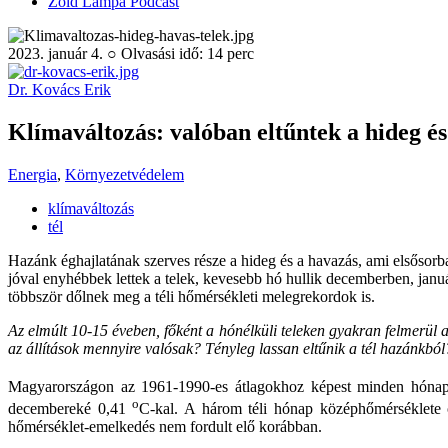
Zöld Lámpa Podcast
2023. január 4. ○ Olvasási idő: 14 perc
Dr. Kovács Erik
Klímaváltozás: valóban eltűntek a hideg és
Energia
,
Környezetvédelem
klímaváltozás
tél
Hazánk éghajlatának szerves része a hideg és a havazás, ami elsősorba
jóval enyhébbek lettek a telek, kevesebb hó hullik decemberben, jan
többször dőlnek meg a téli hőmérsékleti melegrekordok is.
Az elmúlt 10-15 éveben, főként a hónélküli teleken gyakran felmerül 
az állítások mennyire valósak? Tényleg lassan eltűnik a tél hazánkból
Magyarországon az 1961-1990-es átlagokhoz képest minden hón
o
decembereké 0,41
C-kal. A három téli hónap középhőmérséklete
hőmérséklet-emelkedés nem fordult elő korábban.