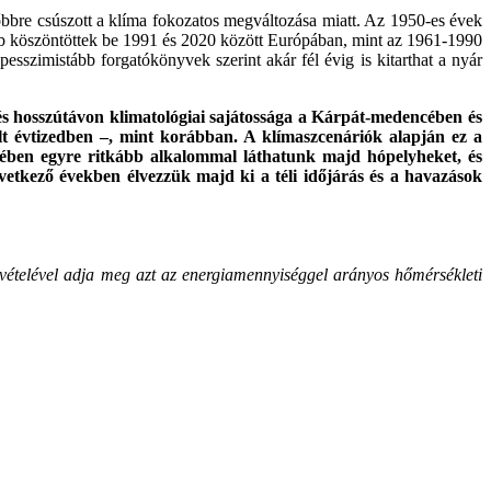
sőbbre csúszott a klíma fokozatos megváltozása miatt. Az 1950-es évek
őbb köszöntöttek be 1991 és 2020 között Európában, mint az 1961-1990
gpesszimistább forgatókönyvek szerint akár fél évig is kitarthat a nyár
 és hosszútávon klimatológiai sajátossága a Kárpát-medencében és
lt évtizedben –, mint korábban. A klímaszcenáriók alapján ez a
felében egyre ritkább alkalommal láthatunk majd hópelyheket, és
etkező években élvezzük majd ki a téli időjárás és a havazások
ételével adja meg azt az energiamennyiséggel arányos hőmérsékleti