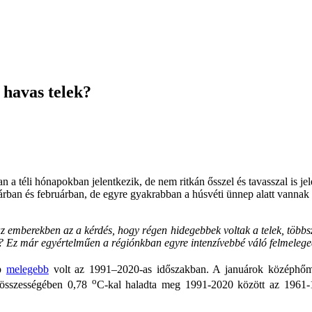
 havas telek?
n a téli hónapokban jelentkezik, de nem ritkán ősszel és tavasszal is j
uárban és februárban, de egyre gyakrabban a húsvéti ünnep alatt vannak
az emberekben az a kérdés, hogy régen hidegebbek voltak a telek, többs
?
Ez már egyértelműen a régiónkban egyre intenzívebbé váló felmelege
ap
melegebb
volt az 1991–2020-as időszakban. A januárok középhőm
o
 összességében 0,78
C-kal haladta meg 1991-2020 között az 1961-1