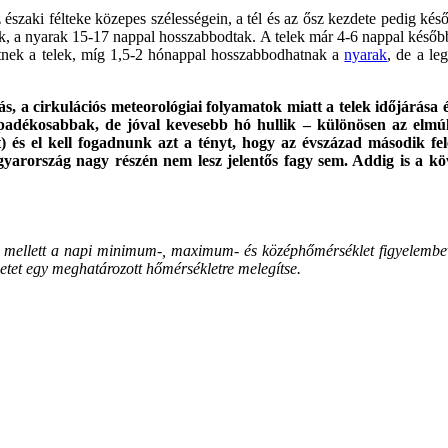
z északi félteke közepes szélességein, a tél és az ősz kezdete pedig ké
ültek, a nyarak 15-17 nappal hosszabbodtak. A telek már 4-6 nappal kés
etnek a telek, míg 1,5-2 hónappal hosszabbodhatnak a
nyarak
, de a le
s, a cirkulációs meteorológiai folyamatok miatt a telek időjárása
apadékosabbak, de jóval kevesebb hó hullik – különösen az elmú
ett) és el kell fogadnunk azt a tényt, hogy az évszázad második 
rország nagy részén nem lesz jelentős fagy sem. Addig is a köv
 mellett a napi minimum-, maximum- és középhőmérséklet figyelembev
etet egy meghatározott hőmérsékletre melegítse.